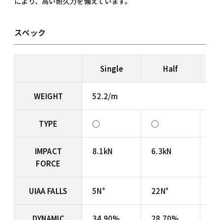
により、高い耐久力を備えています。
スペック
Single
Half
WEIGHT
52.2/m
TYPE
◯
◯
◯
IMPACT
8.1kN
6.3kN
9.
FORCE
UIAA FALLS
5N°
22N°
45
DYNAMIC
34.90%
28.70%
25