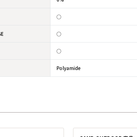
◯
GE
◯
◯
Polyamide