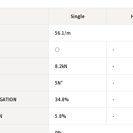
Single
56.1/m
◯
-
8.2kN
-
5N°
-
NGATION
34.8%
-
N
5.8%
-
0%