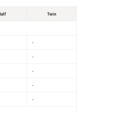
Half
Twin
-
-
-
-
-